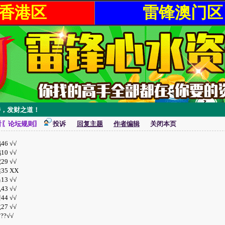
香港区
雷锋澳门区
特，发财之道！
看〖论坛规则〗
投诉
回复主题
作者编辑
关闭本页
6 √√
0 √√
9 √√
5 XX
3 √√
3 √√
4 √√
7 √√
?√√