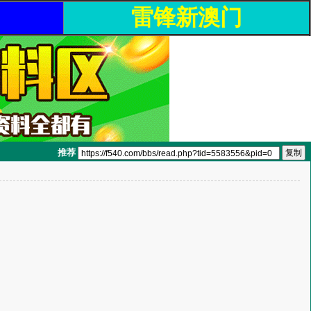
雷锋新澳门
推荐