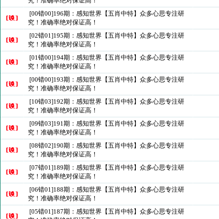
究！准确率绝对保证高！
[00错00]196期：感知世界【五肖中特】众多心思专注研
究！准确率绝对保证高！
[02错01]195期：感知世界【五肖中特】众多心思专注研
究！准确率绝对保证高！
[01错00]194期：感知世界【五肖中特】众多心思专注研
究！准确率绝对保证高！
[00错00]193期：感知世界【五肖中特】众多心思专注研
究！准确率绝对保证高！
[10错03]192期：感知世界【五肖中特】众多心思专注研
究！准确率绝对保证高！
[09错03]191期：感知世界【五肖中特】众多心思专注研
究！准确率绝对保证高！
[08错02]190期：感知世界【五肖中特】众多心思专注研
究！准确率绝对保证高！
[07错01]189期：感知世界【五肖中特】众多心思专注研
究！准确率绝对保证高！
[06错01]188期：感知世界【五肖中特】众多心思专注研
究！准确率绝对保证高！
[05错01]187期：感知世界【五肖中特】众多心思专注研