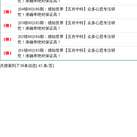
究！准确率绝对保证高！
[04错00]186期：感知世界【五肖中特】众多心思专注研
究！准确率绝对保证高！
[03错00]185期：感知世界【五肖中特】众多心思专注研
究！准确率绝对保证高！
[02错00]184期：感知世界【五肖中特】众多心思专注研
究！准确率绝对保证高！
[01错00]183期：感知世界【五肖中特】众多心思专注研
究！准确率绝对保证高！
共搜索到了38条信息[ 45 条/页]