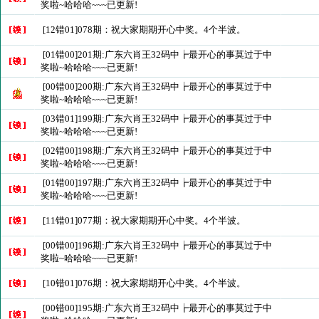
奖啦~哈哈哈~~~已更新!
[12错01]078期：祝大家期期开心中奖。4个半波。
[01错00]201期:广东六肖王32码中┢最开心的事莫过于中
奖啦~哈哈哈~~~已更新!
[00错00]200期:广东六肖王32码中┢最开心的事莫过于中
奖啦~哈哈哈~~~已更新!
[03错01]199期:广东六肖王32码中┢最开心的事莫过于中
奖啦~哈哈哈~~~已更新!
[02错00]198期:广东六肖王32码中┢最开心的事莫过于中
奖啦~哈哈哈~~~已更新!
[01错00]197期:广东六肖王32码中┢最开心的事莫过于中
奖啦~哈哈哈~~~已更新!
[11错01]077期：祝大家期期开心中奖。4个半波。
[00错00]196期:广东六肖王32码中┢最开心的事莫过于中
奖啦~哈哈哈~~~已更新!
[10错01]076期：祝大家期期开心中奖。4个半波。
[00错00]195期:广东六肖王32码中┢最开心的事莫过于中