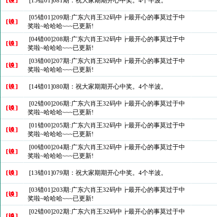
[15错01]081期：祝大家期期开心中奖。4个半波。
[05错01]209期:广东六肖王32码中┢最开心的事莫过于中
奖啦~哈哈哈~~~已更新!
[04错00]208期:广东六肖王32码中┢最开心的事莫过于中
奖啦~哈哈哈~~~已更新!
[03错00]207期:广东六肖王32码中┢最开心的事莫过于中
奖啦~哈哈哈~~~已更新!
[14错01]080期：祝大家期期开心中奖。4个半波。
[02错00]206期:广东六肖王32码中┢最开心的事莫过于中
奖啦~哈哈哈~~~已更新!
[01错00]205期:广东六肖王32码中┢最开心的事莫过于中
奖啦~哈哈哈~~~已更新!
[00错00]204期:广东六肖王32码中┢最开心的事莫过于中
奖啦~哈哈哈~~~已更新!
[13错01]079期：祝大家期期开心中奖。4个半波。
[03错01]203期:广东六肖王32码中┢最开心的事莫过于中
奖啦~哈哈哈~~~已更新!
[02错00]202期:广东六肖王32码中┢最开心的事莫过于中