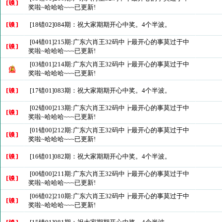
奖啦~哈哈哈~~~已更新!
[18错02]084期：祝大家期期开心中奖。4个半波。
[04错01]215期:广东六肖王32码中┢最开心的事莫过于中
奖啦~哈哈哈~~~已更新!
[03错01]214期:广东六肖王32码中┢最开心的事莫过于中
奖啦~哈哈哈~~~已更新!
[17错01]083期：祝大家期期开心中奖。4个半波。
[02错00]213期:广东六肖王32码中┢最开心的事莫过于中
奖啦~哈哈哈~~~已更新!
[01错00]212期:广东六肖王32码中┢最开心的事莫过于中
奖啦~哈哈哈~~~已更新!
[16错01]082期：祝大家期期开心中奖。4个半波。
[00错00]211期:广东六肖王32码中┢最开心的事莫过于中
奖啦~哈哈哈~~~已更新!
[06错02]210期:广东六肖王32码中┢最开心的事莫过于中
奖啦~哈哈哈~~~已更新!