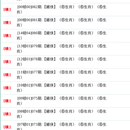
[00错00]082期.【赌侠】《⑥生肖》《⑥生肖》《⑥生
肖》
[00错00]081期.【赌侠】《⑥生肖》《⑥生肖》《⑥生
肖》
[14错04]080期.【赌侠】《⑥生肖》《⑥生肖》《⑥生
肖》
[13错03]079期.【赌侠】《⑥生肖》《⑥生肖》《⑥生
肖》
[12错03]078期.【赌侠】《⑥生肖》《⑥生肖》《⑥生
肖》
[11错03]077期.【赌侠】《⑥生肖》《⑥生肖》《⑥生
肖》
[10错02]076期.【赌侠】《⑥生肖》《⑥生肖》《⑥生
肖》
[09错01]075期.【赌侠】《⑥生肖》《⑥生肖》《⑥生
肖》
[08错01]074期.【赌侠】《⑥生肖》《⑥生肖》《⑥生
肖》
[07错01]073期.【赌侠】《⑥生肖》《⑥生肖》《⑥生
肖》