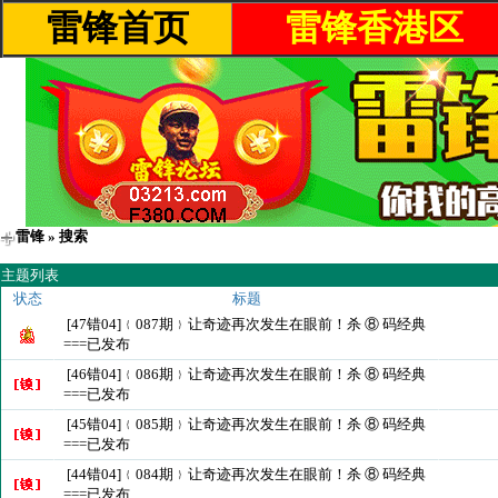
雷锋首页
雷锋香港区
雷锋
» 搜索
主题列表
状态
标题
[47错04]﹛087期﹜让奇迹再次发生在眼前！杀 ⑧ 码经典
===已发布
[46错04]﹛086期﹜让奇迹再次发生在眼前！杀 ⑧ 码经典
===已发布
[45错04]﹛085期﹜让奇迹再次发生在眼前！杀 ⑧ 码经典
===已发布
[44错04]﹛084期﹜让奇迹再次发生在眼前！杀 ⑧ 码经典
===已发布