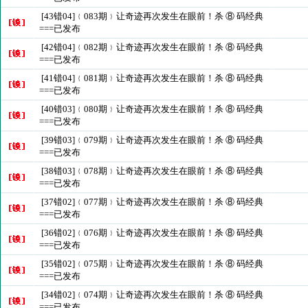
[43错04]﹛083期﹜让奇迹再次发生在眼前！杀 ⑧ 码经典
===已发布
[42错04]﹛082期﹜让奇迹再次发生在眼前！杀 ⑧ 码经典
===已发布
[41错04]﹛081期﹜让奇迹再次发生在眼前！杀 ⑧ 码经典
===已发布
[40错03]﹛080期﹜让奇迹再次发生在眼前！杀 ⑧ 码经典
===已发布
[39错03]﹛079期﹜让奇迹再次发生在眼前！杀 ⑧ 码经典
===已发布
[38错03]﹛078期﹜让奇迹再次发生在眼前！杀 ⑧ 码经典
===已发布
[37错02]﹛077期﹜让奇迹再次发生在眼前！杀 ⑧ 码经典
===已发布
[36错02]﹛076期﹜让奇迹再次发生在眼前！杀 ⑧ 码经典
===已发布
[35错02]﹛075期﹜让奇迹再次发生在眼前！杀 ⑧ 码经典
===已发布
[34错02]﹛074期﹜让奇迹再次发生在眼前！杀 ⑧ 码经典
===已发布