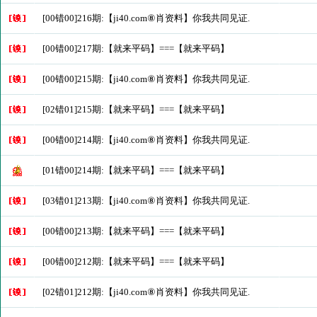
[00错00]216期:【ji40.com⑧肖资料】你我共同见证.
[00错00]217期:【就来平码】===【就来平码】
[00错00]215期:【ji40.com⑧肖资料】你我共同见证.
[02错01]215期:【就来平码】===【就来平码】
[00错00]214期:【ji40.com⑧肖资料】你我共同见证.
[01错00]214期:【就来平码】===【就来平码】
[03错01]213期:【ji40.com⑧肖资料】你我共同见证.
[00错00]213期:【就来平码】===【就来平码】
[00错00]212期:【就来平码】===【就来平码】
[02错01]212期:【ji40.com⑧肖资料】你我共同见证.