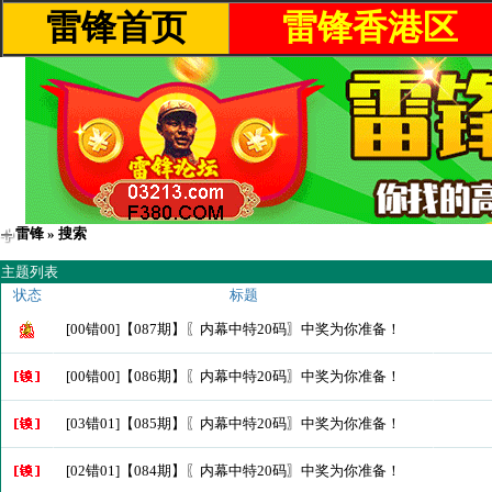
雷锋首页
雷锋香港区
雷锋
» 搜索
主题列表
状态
标题
[00错00]【087期】〖内幕中特20码〗中奖为你准备！
[00错00]【086期】〖内幕中特20码〗中奖为你准备！
[03错01]【085期】〖内幕中特20码〗中奖为你准备！
[02错01]【084期】〖内幕中特20码〗中奖为你准备！