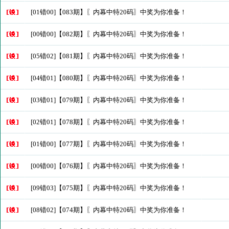
[01错00]【083期】〖内幕中特20码〗中奖为你准备！
[00错00]【082期】〖内幕中特20码〗中奖为你准备！
[05错02]【081期】〖内幕中特20码〗中奖为你准备！
[04错01]【080期】〖内幕中特20码〗中奖为你准备！
[03错01]【079期】〖内幕中特20码〗中奖为你准备！
[02错01]【078期】〖内幕中特20码〗中奖为你准备！
[01错00]【077期】〖内幕中特20码〗中奖为你准备！
[00错00]【076期】〖内幕中特20码〗中奖为你准备！
[09错03]【075期】〖内幕中特20码〗中奖为你准备！
[08错02]【074期】〖内幕中特20码〗中奖为你准备！