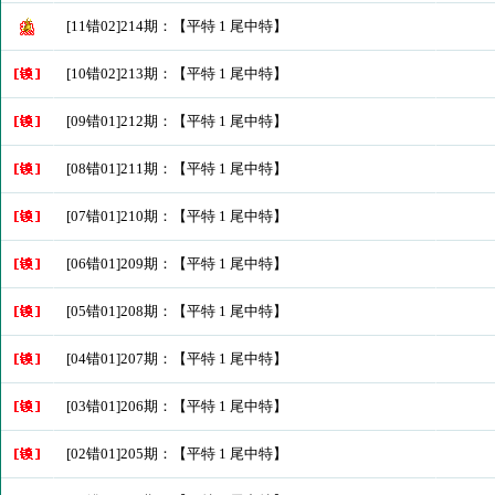
[11错02]214期：【平特 1 尾中特】
[10错02]213期：【平特 1 尾中特】
[09错01]212期：【平特 1 尾中特】
[08错01]211期：【平特 1 尾中特】
[07错01]210期：【平特 1 尾中特】
[06错01]209期：【平特 1 尾中特】
[05错01]208期：【平特 1 尾中特】
[04错01]207期：【平特 1 尾中特】
[03错01]206期：【平特 1 尾中特】
[02错01]205期：【平特 1 尾中特】