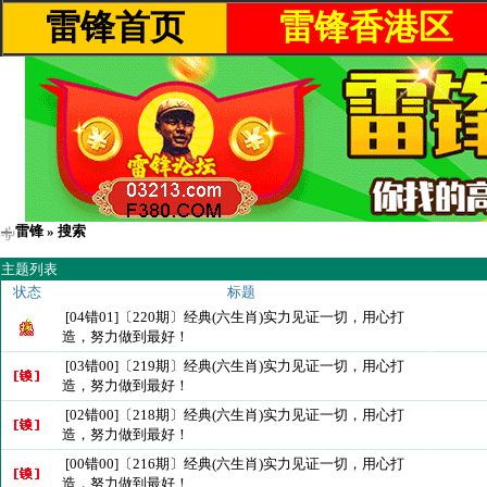
雷锋首页
雷锋香港区
雷锋
» 搜索
主题列表
状态
标题
[04错01]〔220期〕经典(六生肖)实力见证一切，用心打
造，努力做到最好！
[03错00]〔219期〕经典(六生肖)实力见证一切，用心打
造，努力做到最好！
[02错00]〔218期〕经典(六生肖)实力见证一切，用心打
造，努力做到最好！
[00错00]〔216期〕经典(六生肖)实力见证一切，用心打
造，努力做到最好！