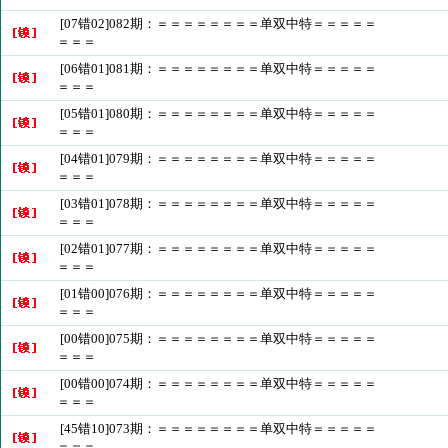
[07错02]082期：＝＝＝＝＝＝＝＝单双中特＝＝＝＝＝
＝＝＝
[06错01]081期：＝＝＝＝＝＝＝＝单双中特＝＝＝＝＝
＝＝＝
[05错01]080期：＝＝＝＝＝＝＝＝单双中特＝＝＝＝＝
＝＝＝
[04错01]079期：＝＝＝＝＝＝＝＝单双中特＝＝＝＝＝
＝＝＝
[03错01]078期：＝＝＝＝＝＝＝＝单双中特＝＝＝＝＝
＝＝＝
[02错01]077期：＝＝＝＝＝＝＝＝单双中特＝＝＝＝＝
＝＝＝
[01错00]076期：＝＝＝＝＝＝＝＝单双中特＝＝＝＝＝
＝＝＝
[00错00]075期：＝＝＝＝＝＝＝＝单双中特＝＝＝＝＝
＝＝＝
[00错00]074期：＝＝＝＝＝＝＝＝单双中特＝＝＝＝＝
＝＝＝
[45错10]073期：＝＝＝＝＝＝＝＝单双中特＝＝＝＝＝
＝＝＝