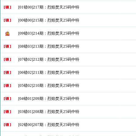
[01错00]217期：烈焰焚天25码中特
[00错00]215期：烈焰焚天25码中特
[09错03]214期：烈焰焚天25码中特
[08错03]213期：烈焰焚天25码中特
[07错02]212期：烈焰焚天25码中特
[06错02]211期：烈焰焚天25码中特
[05错02]210期：烈焰焚天25码中特
[04错01]209期：烈焰焚天25码中特
[03错01]208期：烈焰焚天25码中特
[02错00]207期：烈焰焚天25码中特