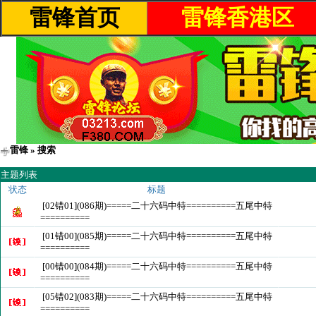
雷锋首页
雷锋香港区
雷锋
» 搜索
主题列表
状态
标题
[02错01](086期)=====二十六码中特==========五尾中特
==========
[01错00](085期)=====二十六码中特==========五尾中特
==========
[00错00](084期)=====二十六码中特==========五尾中特
==========
[05错02](083期)=====二十六码中特==========五尾中特
==========