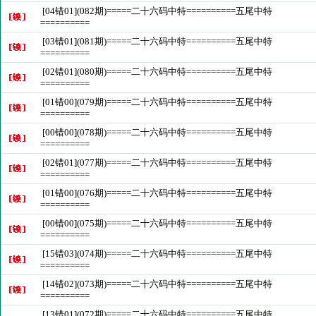
[04错01](082期)=====二十六码中特==========五尾中特
==========
[03错01](081期)=====二十六码中特==========五尾中特
==========
[02错01](080期)=====二十六码中特==========五尾中特
==========
[01错00](079期)=====二十六码中特==========五尾中特
==========
[00错00](078期)=====二十六码中特==========五尾中特
==========
[02错01](077期)=====二十六码中特==========五尾中特
==========
[01错00](076期)=====二十六码中特==========五尾中特
==========
[00错00](075期)=====二十六码中特==========五尾中特
==========
[15错03](074期)=====二十六码中特==========五尾中特
==========
[14错02](073期)=====二十六码中特==========五尾中特
==========
[13错01](072期)=====二十六码中特==========五尾中特