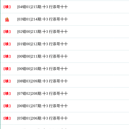
[04错01]215期:╋3 行添哥╋╋
[03错01]214期:╋3 行添哥╋╋
[02错00]213期:╋3 行添哥╋╋
[01错00]212期:╋3 行添哥╋╋
[00错00]211期:╋3 行添哥╋╋
[00错00]210期:╋3 行添哥╋╋
[08错03]209期:╋3 行添哥╋╋
[07错02]208期:╋3 行添哥╋╋
[06错01]207期:╋3 行添哥╋╋
[05错01]206期:╋3 行添哥╋╋