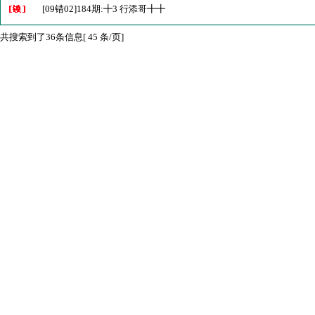
[09错02]184期:╋3 行添哥╋╋
共搜索到了36条信息[ 45 条/页]