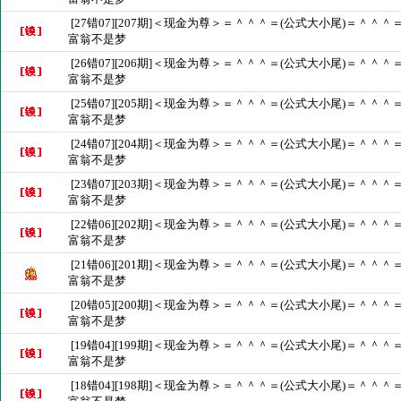
[27错07][207期]＜现金为尊＞＝＾＾＾＝(公式大小尾)＝＾＾
富翁不是梦
[26错07][206期]＜现金为尊＞＝＾＾＾＝(公式大小尾)＝＾＾
富翁不是梦
[25错07][205期]＜现金为尊＞＝＾＾＾＝(公式大小尾)＝＾＾
富翁不是梦
[24错07][204期]＜现金为尊＞＝＾＾＾＝(公式大小尾)＝＾＾
富翁不是梦
[23错07][203期]＜现金为尊＞＝＾＾＾＝(公式大小尾)＝＾＾
富翁不是梦
[22错06][202期]＜现金为尊＞＝＾＾＾＝(公式大小尾)＝＾＾
富翁不是梦
[21错06][201期]＜现金为尊＞＝＾＾＾＝(公式大小尾)＝＾＾
富翁不是梦
[20错05][200期]＜现金为尊＞＝＾＾＾＝(公式大小尾)＝＾＾
富翁不是梦
[19错04][199期]＜现金为尊＞＝＾＾＾＝(公式大小尾)＝＾＾
富翁不是梦
[18错04][198期]＜现金为尊＞＝＾＾＾＝(公式大小尾)＝＾＾