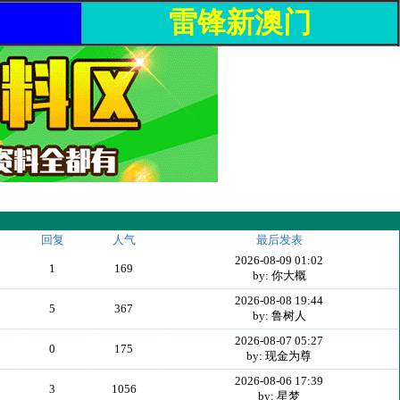
雷锋新澳门
回复
人气
最后发表
2026-08-09 01:02
1
169
by: 你大概
2026-08-08 19:44
5
367
by: 鲁树人
2026-08-07 05:27
0
175
by: 现金为尊
2026-08-06 17:39
3
1056
by: 星梦