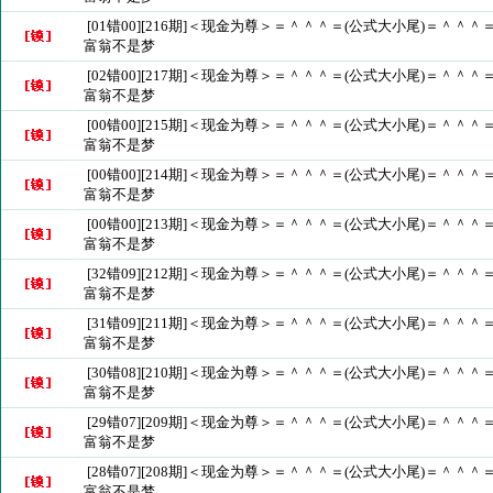
[01错00][216期]＜现金为尊＞＝＾＾＾＝(公式大小尾)＝＾＾
富翁不是梦
[02错00][217期]＜现金为尊＞＝＾＾＾＝(公式大小尾)＝＾＾
富翁不是梦
[00错00][215期]＜现金为尊＞＝＾＾＾＝(公式大小尾)＝＾＾
富翁不是梦
[00错00][214期]＜现金为尊＞＝＾＾＾＝(公式大小尾)＝＾＾
富翁不是梦
[00错00][213期]＜现金为尊＞＝＾＾＾＝(公式大小尾)＝＾＾
富翁不是梦
[32错09][212期]＜现金为尊＞＝＾＾＾＝(公式大小尾)＝＾＾
富翁不是梦
[31错09][211期]＜现金为尊＞＝＾＾＾＝(公式大小尾)＝＾＾
富翁不是梦
[30错08][210期]＜现金为尊＞＝＾＾＾＝(公式大小尾)＝＾＾
富翁不是梦
[29错07][209期]＜现金为尊＞＝＾＾＾＝(公式大小尾)＝＾＾
富翁不是梦
[28错07][208期]＜现金为尊＞＝＾＾＾＝(公式大小尾)＝＾＾
富翁不是梦