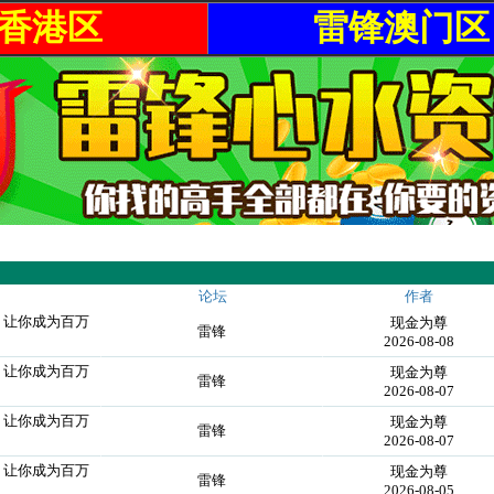
香港区
雷锋澳门区
论坛
作者
＾＝让你成为百万
现金为尊
雷锋
2026-08-08
＾＝让你成为百万
现金为尊
雷锋
2026-08-07
＾＝让你成为百万
现金为尊
雷锋
2026-08-07
＾＝让你成为百万
现金为尊
雷锋
2026-08-05