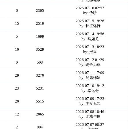
2026-07-16 02:57
6
2305
by: 伶听
2026-07-15 19:26
15
2519
by: 长征远行
2026-07-14 19:56
5
1699
by: 马如龙
2026-07-13 18:23
10
3529
by: 报喜
2026-07-12 01:29
0
503
by: 现金为尊
2026-07-11 17:09
29
3270
by: 兄弟姊妹
2026-07-10 19:12
23
5231
by: 幸运哥
2026-07-09 17:23
20
5515
by: 少女无罪
2026-07-08 18:46
12
2065
by: 调戏与撩
2026-07-07 08:27
2
804