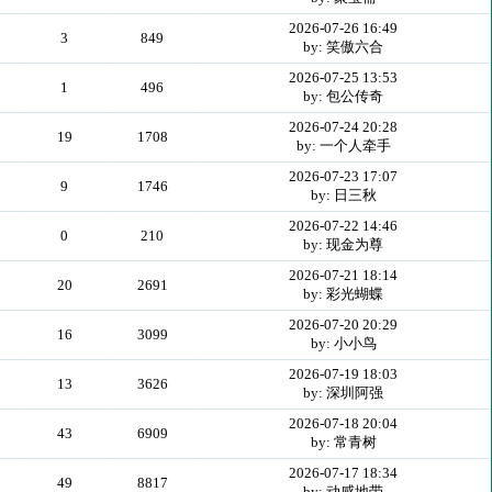
2026-07-26 16:49
3
849
by: 笑傲六合
2026-07-25 13:53
1
496
by: 包公传奇
2026-07-24 20:28
19
1708
by: 一个人牵手
2026-07-23 17:07
9
1746
by: 日三秋
2026-07-22 14:46
0
210
by: 现金为尊
2026-07-21 18:14
20
2691
by: 彩光蝴蝶
2026-07-20 20:29
16
3099
by: 小小鸟
2026-07-19 18:03
13
3626
by: 深圳阿强
2026-07-18 20:04
43
6909
by: 常青树
2026-07-17 18:34
49
8817
by: 动感地带