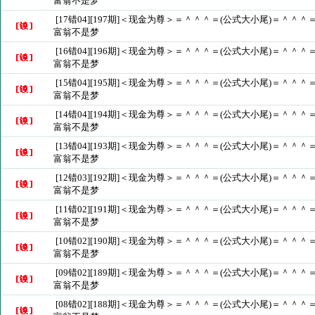
富翁不是梦
[17错04][197期]＜现金为尊＞＝＾＾＾＝(公式大小尾)＝＾＾
富翁不是梦
[16错04][196期]＜现金为尊＞＝＾＾＾＝(公式大小尾)＝＾＾
富翁不是梦
[15错04][195期]＜现金为尊＞＝＾＾＾＝(公式大小尾)＝＾＾
富翁不是梦
[14错04][194期]＜现金为尊＞＝＾＾＾＝(公式大小尾)＝＾＾
富翁不是梦
[13错04][193期]＜现金为尊＞＝＾＾＾＝(公式大小尾)＝＾＾
富翁不是梦
[12错03][192期]＜现金为尊＞＝＾＾＾＝(公式大小尾)＝＾＾
富翁不是梦
[11错02][191期]＜现金为尊＞＝＾＾＾＝(公式大小尾)＝＾＾
富翁不是梦
[10错02][190期]＜现金为尊＞＝＾＾＾＝(公式大小尾)＝＾＾
富翁不是梦
[09错02][189期]＜现金为尊＞＝＾＾＾＝(公式大小尾)＝＾＾
富翁不是梦
[08错02][188期]＜现金为尊＞＝＾＾＾＝(公式大小尾)＝＾＾