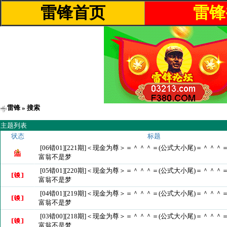
雷锋首页
雷锋
雷锋
» 搜索
主题列表
状态
标题
[06错01][221期]＜现金为尊＞＝＾＾＾＝(公式大小尾)＝＾＾
富翁不是梦
[05错01][220期]＜现金为尊＞＝＾＾＾＝(公式大小尾)＝＾＾
富翁不是梦
[04错01][219期]＜现金为尊＞＝＾＾＾＝(公式大小尾)＝＾＾
富翁不是梦
[03错00][218期]＜现金为尊＞＝＾＾＾＝(公式大小尾)＝＾＾
富翁不是梦