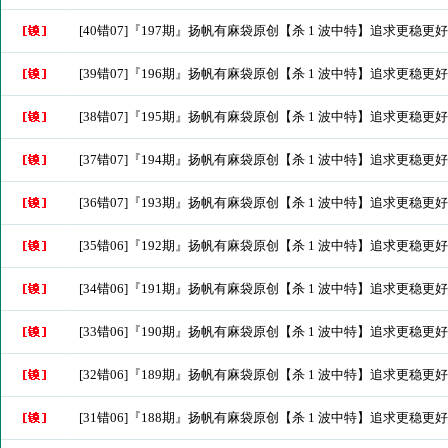
[40错07]『197期』扬帆有麻袋原创【杀 1 波中特】追求更稳更
[39错07]『196期』扬帆有麻袋原创【杀 1 波中特】追求更稳更
[38错07]『195期』扬帆有麻袋原创【杀 1 波中特】追求更稳更
[37错07]『194期』扬帆有麻袋原创【杀 1 波中特】追求更稳更
[36错07]『193期』扬帆有麻袋原创【杀 1 波中特】追求更稳更
[35错06]『192期』扬帆有麻袋原创【杀 1 波中特】追求更稳更
[34错06]『191期』扬帆有麻袋原创【杀 1 波中特】追求更稳更
[33错06]『190期』扬帆有麻袋原创【杀 1 波中特】追求更稳更
[32错06]『189期』扬帆有麻袋原创【杀 1 波中特】追求更稳更
[31错06]『188期』扬帆有麻袋原创【杀 1 波中特】追求更稳更