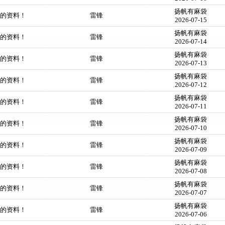
扬帆有麻袋
好的资料！
雷锋
2026-07-15
扬帆有麻袋
好的资料！
雷锋
2026-07-14
扬帆有麻袋
好的资料！
雷锋
2026-07-13
扬帆有麻袋
好的资料！
雷锋
2026-07-12
扬帆有麻袋
好的资料！
雷锋
2026-07-11
扬帆有麻袋
好的资料！
雷锋
2026-07-10
扬帆有麻袋
好的资料！
雷锋
2026-07-09
扬帆有麻袋
好的资料！
雷锋
2026-07-08
扬帆有麻袋
好的资料！
雷锋
2026-07-07
扬帆有麻袋
好的资料！
雷锋
2026-07-06