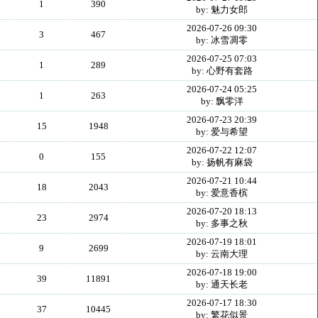
1
390
by: 魅力女郎
2026-07-26 09:30
3
467
by: 冰雪凋零
2026-07-25 07:03
1
289
by: 心野有套路
2026-07-24 05:25
1
263
by: 飘零洋
2026-07-23 20:39
15
1948
by: 爱与希望
2026-07-22 12:07
0
155
by: 扬帆有麻袋
2026-07-21 10:44
18
2043
by: 爱意香槟
2026-07-20 18:13
23
2974
by: 多事之秋
2026-07-19 18:01
9
2699
by: 云南大理
2026-07-18 19:00
39
11891
by: 通天长老
2026-07-17 18:30
37
10445
by: 繁花似景