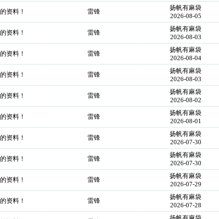
扬帆有麻袋
好的资料！
雷锋
2026-08-05
扬帆有麻袋
好的资料！
雷锋
2026-08-03
扬帆有麻袋
好的资料！
雷锋
2026-08-04
扬帆有麻袋
好的资料！
雷锋
2026-08-03
扬帆有麻袋
好的资料！
雷锋
2026-08-02
扬帆有麻袋
好的资料！
雷锋
2026-08-01
扬帆有麻袋
好的资料！
雷锋
2026-07-30
扬帆有麻袋
好的资料！
雷锋
2026-07-30
扬帆有麻袋
好的资料！
雷锋
2026-07-29
扬帆有麻袋
好的资料！
雷锋
2026-07-28
扬帆有麻袋