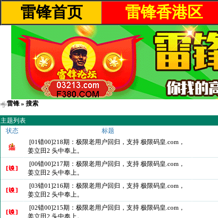
雷锋首页
雷锋香港区
雷锋
» 搜索
主题列表
状态
标题
[01错00]218期：极限老用户回归，支持 极限码皇.com，
姜立田2 头中奉上。
[00错00]217期：极限老用户回归，支持 极限码皇.com，
姜立田2 头中奉上。
[03错01]216期：极限老用户回归，支持 极限码皇.com，
姜立田2 头中奉上。
[02错00]215期：极限老用户回归，支持 极限码皇.com，
姜立田2 头中奉上。