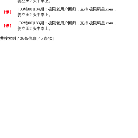
姜立田2 头中奉上。
[03错00]184期：极限老用户回归，支持 极限码皇.com，
姜立田2 头中奉上。
[02错00]183期：极限老用户回归，支持 极限码皇.com，
姜立田2 头中奉上。
共搜索到了36条信息[ 45 条/页]