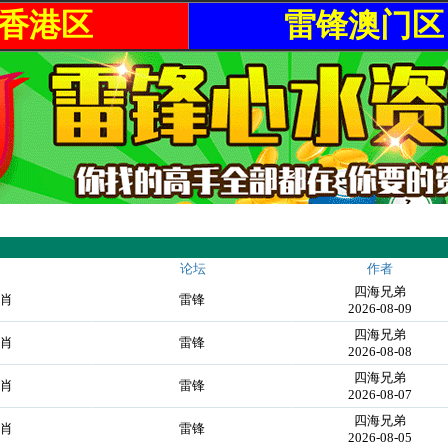
香港区
雷锋澳门区
论坛
作者
四海兄弟
①肖
雷锋
2026-08-09
四海兄弟
①肖
雷锋
2026-08-08
四海兄弟
①肖
雷锋
2026-08-07
四海兄弟
①肖
雷锋
2026-08-05