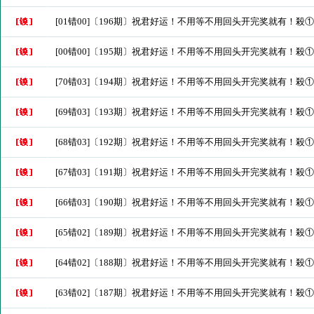
[01错00]〔196期〕祝君好运！不用等不用回头开完奖就有！殺
[00错00]〔195期〕祝君好运！不用等不用回头开完奖就有！殺
[70错03]〔194期〕祝君好运！不用等不用回头开完奖就有！殺
[69错03]〔193期〕祝君好运！不用等不用回头开完奖就有！殺
[68错03]〔192期〕祝君好运！不用等不用回头开完奖就有！殺
[67错03]〔191期〕祝君好运！不用等不用回头开完奖就有！殺
[66错03]〔190期〕祝君好运！不用等不用回头开完奖就有！殺
[65错02]〔189期〕祝君好运！不用等不用回头开完奖就有！殺
[64错02]〔188期〕祝君好运！不用等不用回头开完奖就有！殺
[63错02]〔187期〕祝君好运！不用等不用回头开完奖就有！殺