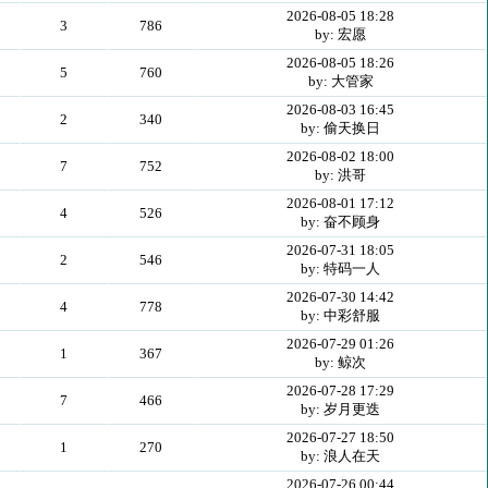
2026-08-05 18:28
3
786
by: 宏愿
2026-08-05 18:26
5
760
by: 大管家
2026-08-03 16:45
2
340
by: 偷天换日
2026-08-02 18:00
7
752
by: 洪哥
2026-08-01 17:12
4
526
by: 奋不顾身
2026-07-31 18:05
2
546
by: 特码一人
2026-07-30 14:42
4
778
by: 中彩舒服
2026-07-29 01:26
1
367
by: 鲸次
2026-07-28 17:29
7
466
by: 岁月更迭
2026-07-27 18:50
1
270
by: 浪人在天
2026-07-26 00:44