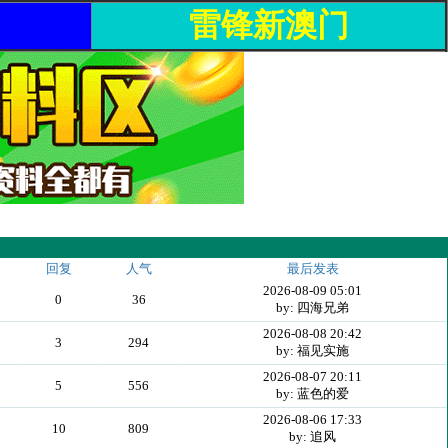
雷锋新澳门
回复
人气
最后发表
2026-08-09 05:01
0
36
by: 四海兄弟
2026-08-08 20:42
3
294
by: 福见实施
2026-08-07 20:11
5
556
by: 蓝色的爱
2026-08-06 17:33
10
809
by: 追风