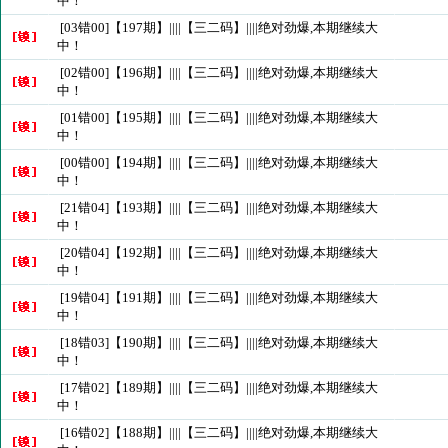
中！
[03错00]【197期】||||【三二码】||||绝对劲爆,本期继续大
中！
[02错00]【196期】||||【三二码】||||绝对劲爆,本期继续大
中！
[01错00]【195期】||||【三二码】||||绝对劲爆,本期继续大
中！
[00错00]【194期】||||【三二码】||||绝对劲爆,本期继续大
中！
[21错04]【193期】||||【三二码】||||绝对劲爆,本期继续大
中！
[20错04]【192期】||||【三二码】||||绝对劲爆,本期继续大
中！
[19错04]【191期】||||【三二码】||||绝对劲爆,本期继续大
中！
[18错03]【190期】||||【三二码】||||绝对劲爆,本期继续大
中！
[17错02]【189期】||||【三二码】||||绝对劲爆,本期继续大
中！
[16错02]【188期】||||【三二码】||||绝对劲爆,本期继续大