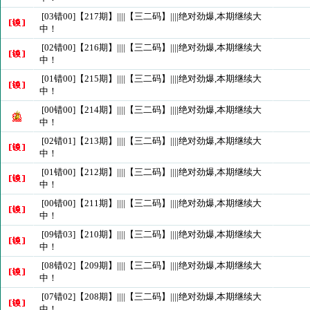
[03错00]【217期】||||【三二码】||||绝对劲爆,本期继续大
中！
[02错00]【216期】||||【三二码】||||绝对劲爆,本期继续大
中！
[01错00]【215期】||||【三二码】||||绝对劲爆,本期继续大
中！
[00错00]【214期】||||【三二码】||||绝对劲爆,本期继续大
中！
[02错01]【213期】||||【三二码】||||绝对劲爆,本期继续大
中！
[01错00]【212期】||||【三二码】||||绝对劲爆,本期继续大
中！
[00错00]【211期】||||【三二码】||||绝对劲爆,本期继续大
中！
[09错03]【210期】||||【三二码】||||绝对劲爆,本期继续大
中！
[08错02]【209期】||||【三二码】||||绝对劲爆,本期继续大
中！
[07错02]【208期】||||【三二码】||||绝对劲爆,本期继续大
中！