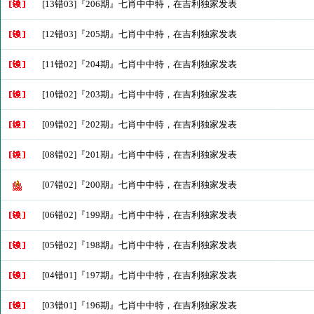
[13错03]『206期』七肖中中特，在吉利独家发表
[12错03]『205期』七肖中中特，在吉利独家发表
[11错02]『204期』七肖中中特，在吉利独家发表
[10错02]『203期』七肖中中特，在吉利独家发表
[09错02]『202期』七肖中中特，在吉利独家发表
[08错02]『201期』七肖中中特，在吉利独家发表
[07错02]『200期』七肖中中特，在吉利独家发表
[06错02]『199期』七肖中中特，在吉利独家发表
[05错02]『198期』七肖中中特，在吉利独家发表
[04错01]『197期』七肖中中特，在吉利独家发表
[03错01]『196期』七肖中中特，在吉利独家发表