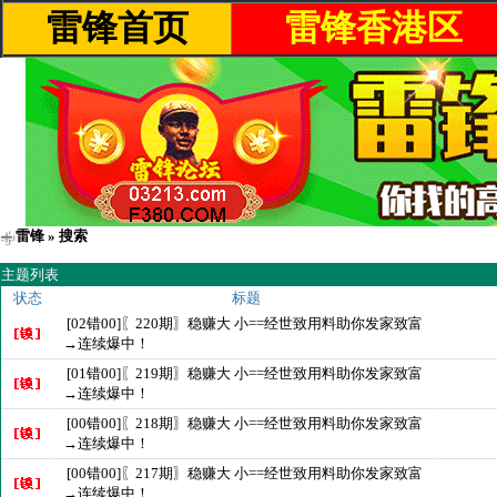
雷锋首页
雷锋香港区
雷锋
» 搜索
主题列表
状态
标题
[02错00]〖220期〗稳赚大 小==经世致用料助你发家致富
→连续爆中！
[01错00]〖219期〗稳赚大 小==经世致用料助你发家致富
→连续爆中！
[00错00]〖218期〗稳赚大 小==经世致用料助你发家致富
→连续爆中！
[00错00]〖217期〗稳赚大 小==经世致用料助你发家致富
→连续爆中！