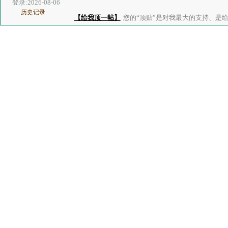
登录:2026-08-06
历史记录
【给我顶一帖】
您的“顶贴”是对我最大的支持、是给了我