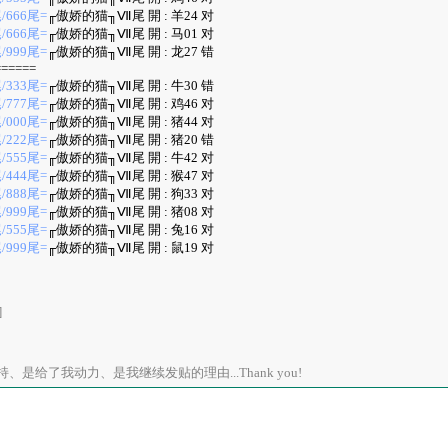
尾/666尾=
╓傲娇的猫╖Ⅶ尾 開 : 羊24 对
尾/666尾=
╓傲娇的猫╖Ⅶ尾 開 : 马01 对
尾/999尾=
╓傲娇的猫╖Ⅶ尾 開 : 龙27 错
======
尾/333尾=
╓傲娇的猫╖Ⅶ尾 開 : 牛30 错
尾/777尾=
╓傲娇的猫╖Ⅶ尾 開 : 鸡46 对
尾/000尾=
╓傲娇的猫╖Ⅶ尾 開 : 猪44 对
尾/222尾=
╓傲娇的猫╖Ⅶ尾 開 : 猪20 错
尾/555尾=
╓傲娇的猫╖Ⅶ尾 開 : 牛42 对
尾/444尾=
╓傲娇的猫╖Ⅶ尾 開 : 猴47 对
尾/888尾=
╓傲娇的猫╖Ⅶ尾 開 : 狗33 对
尾/999尾=
╓傲娇的猫╖Ⅶ尾 開 : 猪08 对
尾/555尾=
╓傲娇的猫╖Ⅶ尾 開 : 兔16 对
尾/999尾=
╓傲娇的猫╖Ⅶ尾 開 : 鼠19 对
]
是给了我动力、是我继续发贴的理由...Thank you!