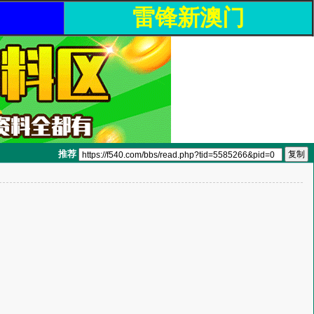
雷锋新澳门
推荐