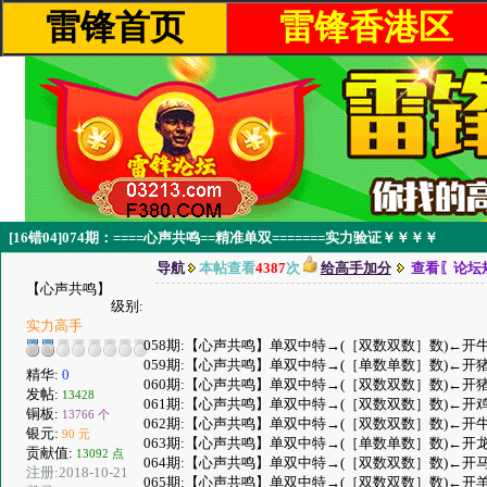
雷锋首页
雷锋香港区
[16错04]074期：====心声共鸣==精准单双=======实力验证￥￥￥￥
导航
本帖查看
4387
次
给高手加分
查看〖论坛
【心声共鸣】
级别:
实力高手
058期:【心声共鸣】单双中特→(［双数双数］数)←开牛
059期:【心声共鸣】单双中特→(［单数单数］数)←开猪
精华:
0
060期:【心声共鸣】单双中特→(［双数双数］数)←开猪
发帖:
13428
061期:【心声共鸣】单双中特→(［双数双数］数)←开鸡
铜板:
13766 个
062期:【心声共鸣】单双中特→(［双数双数］数)←开牛
银元:
90 元
063期:【心声共鸣】单双中特→(［单数单数］数)←开龙
贡献值:
13092 点
064期:【心声共鸣】单双中特→(［双数双数］数)←开马
注册:2018-10-21
065期:【心声共鸣】单双中特→(［双数双数］数)←开羊