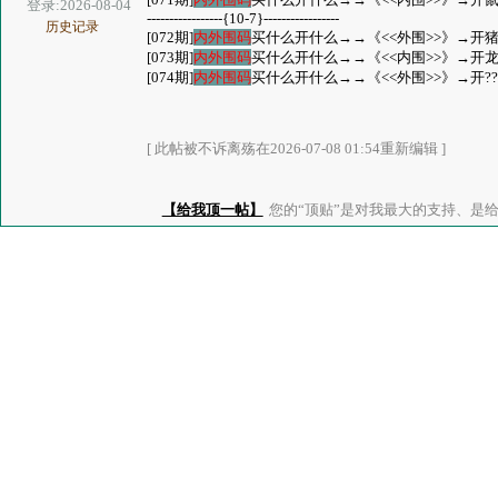
登录:2026-08-04
-----------------{10-7}-----------------
历史记录
[072期]
内外围码
买什么开什么→→《<<外围>>》→开猪
[073期]
内外围码
买什么开什么→→《<<内围>>》→开龙
[074期]
内外围码
买什么开什么→→《<<外围>>》→开?
[ 此帖被不诉离殇在2026-07-08 01:54重新编辑 ]
【给我顶一帖】
您的“顶贴”是对我最大的支持、是给了我