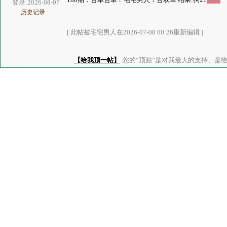
登录:2026-08-07
历史记录
[ 此帖被宅宅男人在2026-07-08 00:26重新编辑 ]
【给我顶一帖】
您的“顶贴”是对我最大的支持、是给了我