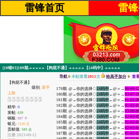
雷锋首页
雷锋
[10错03]189期.≌≌≌≌≌【狗屁不通】≌≌≌≌≌【24码中】≌≌≌≌≌
导航
本帖查看
2011
次
给高手加分
查
【狗屁不通】
级别:
新手
179期. @→你的选择◇
24码中
←@＝→
08-09-1
上路
180期. @→你的选择◇
24码中
←@＝→
03-07-1
181期. @→你的选择◇
24码中
←@＝→
01-02-0
182期. @→你的选择◇
24码中
←@＝→
01-02-0
精华:
0
183期. @→你的选择◇
24码中
←@＝→
03-06-0
发帖:
639
184期. @→你的选择◇
24码中
←@＝→
02-03-0
铜板:
697 个
185期. @→你的选择◇
24码中
←@＝→
01-02-0
银元:
1536 元
186期. @→你的选择◇
24码中
←@＝→
02-03-0
贡献值:
583 点
187期. @→你的选择◇
24码中
←@＝→
01-02-0
注册:2023-09-12
188期. @→你的选择◇
24码中
←@＝→
01-02-0