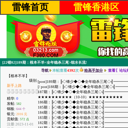
雷锋首页
雷锋香港区
[22错02]189期：根本不羊<全年稳杀三尾>细水长流!
导航
本帖查看
4392
次
给高手加分
查看〖论坛
【根本不羊】
级别:
[post]189期：╠◇锋少◆◇◆全年稳杀三尾◇╣━━
新手上路
[/ post]188期：╠◇锋少◆◇◆全年稳杀三尾◇╣━
187期：╠◇锋少◆◇◆全年稳杀三尾◇╣━━━━━━━
★★★★★★★★★★（10-10）★★★★★★★★★★
精华:
0
186期：╠◇锋少◆◇◆全年稳杀三尾◇╣━━━━━━━
发帖:
582
185期：╠◇锋少◆◇◆全年稳杀三尾◇╣━━━━━━━
铜板:
644 个
184期：╠◇锋少◆◇◆全年稳杀三尾◇╣━━━━━━━
银元:
2016 元
183期：╠◇锋少◆◇◆全年稳杀三尾◇╣━━━━━━━
贡献值:
572 点
182期：╠◇锋少◆◇◆全年稳杀三尾◇╣━━━━━━━
注册:2023-11-01
181期：╠◇锋少◆◇◆全年稳杀三尾◇╣━━━━━━━