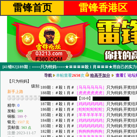
雷锋首页
雷锋香港区
[41错02]189期：====只为特妈====★〓〓〓〓殺 1 肖〓〓〓★用自己的
导航
本帖查看
2650
次
给高手加分
查看〖论坛
【只为特妈】
级别:
189期：＃殺 1 肖＃
［马马马马马马］
只为特妈 开奖结果 
新手上路
188期：＃殺 1 肖＃
［虎虎虎虎虎虎］
只为特妈 开奖结果 
▇▇▇▇▇▇▇▇▇▇▇▇【10-9】▇▇▇▇▇▇▇▇▇▇▇▇
187期：＃殺 1 肖＃
［鸡鸡鸡鸡鸡鸡］
只为特妈 开奖结果 
精华:
0
186期：＃殺 1 肖＃
［蛇蛇蛇蛇蛇蛇］
只为特妈 开奖结果 
发帖:
589
185期：＃殺 1 肖＃
［羊羊羊羊羊羊］
只为特妈 开奖结果 
铜板:
599 个
184期：＃殺 1 肖＃
［鸡鸡鸡鸡鸡鸡］
只为特妈 开奖结果 
银元:
1517 元
183期：＃殺 1 肖＃
［鸡鸡鸡鸡鸡鸡］
只为特妈 开奖结果 
贡献值:
563 点
182期：＃殺 1 肖＃
［狗狗狗狗狗狗］
只为特妈 开奖结果 
注册:2023-11-17
181期：＃殺 1 肖＃
［龙龙龙龙龙龙］
只为特妈 开奖结果 