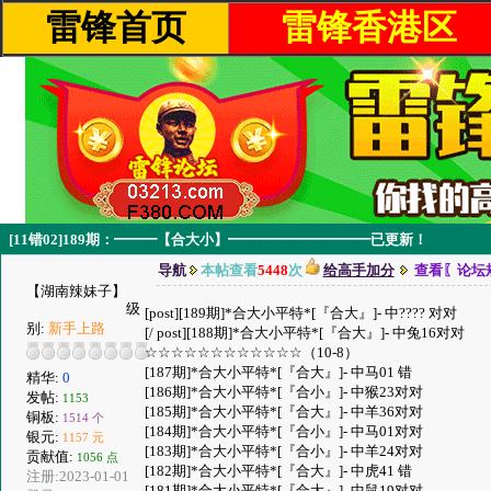
雷锋首页
雷锋香港区
[11错02]189期：━━━【合大小】━━━━━━━━━━已更新！
导航
本帖查看
5448
次
给高手加分
查看〖论坛
【湖南辣妹子】
级
[post][189期]*合大小平特*[『合大』]- 中???? 对对
别:
新手上路
[/ post][188期]*合大小平特*[『合大』]- 中兔16对对
☆☆☆☆☆☆☆☆☆☆☆☆（10-8）
[187期]*合大小平特*[『合大』]- 中马01 错
精华:
0
[186期]*合大小平特*[『合小』]- 中猴23对对
发帖:
1153
[185期]*合大小平特*[『合大』]- 中羊36对对
铜板:
1514 个
[184期]*合大小平特*[『合小』]- 中马01对对
银元:
1157 元
[183期]*合大小平特*[『合小』]- 中羊24对对
贡献值:
1056 点
[182期]*合大小平特*[『合大』]- 中虎41 错
注册:2023-01-01
[181期]*合大小平特*[『合大』]- 中鼠19对对