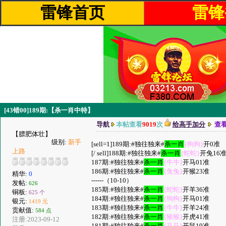
雷锋首页
雷锋
[43错00]189期:【杀一肖中特】
导航
本帖查看
9019
次
给高手加分
查
【膘肥体壮】
级别:
新手
[sell=1]189期:#独往独来#
杀一肖
{狗狗}
开0准
上路
[/ sell]188期:#独往独来#
杀一肖
{蛇蛇}
开兔16
187期:#独往独来#
杀一肖
{牛牛}
开马01准
186期:#独往独来#
杀一肖
{兔兔}
开猴23准
精华:
0
------（10-10）
发帖:
626
185期:#独往独来#
杀一肖
{蛇蛇}
开羊36准
铜板:
625 个
184期:#独往独来#
杀一肖
{狗狗}
开马01准
银元:
1419 元
183期:#独往独来#
杀一肖
{牛牛}
开羊24准
贡献值:
584 点
182期:#独往独来#
杀一肖
{猴猴}
开虎41准
注册:2023-09-12
181期:#独往独来#
杀一肖
{马马}
开鼠19准