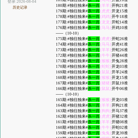
登录:2026-08-04
180期:#独往独来#
杀一肖
{羊羊}
开狗21准
历史记录
179期:#独往独来#
杀一肖
{虎虎}
开龙15准
178期:#独往独来#
杀一肖
{鸡鸡}
开牛18准
177期:#独往独来#
杀一肖
{龙龙}
开蛇14准
176期:#独往独来#
杀一肖
{马马}
开鸡10准
------（10-10）
175期:#独往独来#
杀一肖
{虎虎}
开蛇26准
174期:#独往独来#
杀一肖
{马马}
开虎41准
173期:#独往独来#
杀一肖
{羊羊}
开蛇26准
172期:#独往独来#
杀一肖
{牛牛}
开猪44准
171期:#独往独来#
杀一肖
{猴猴}
开兔28准
170期:#独往独来#
杀一肖
{蛇蛇}
开龙03准
169期:#独往独来#
杀一肖
{鼠鼠}
开羊24准
168期:#独往独来#
杀一肖
{猴猴}
开龙15准
167期:#独往独来#
杀一肖
{猪猪}
开鼠19准
166期:#独往独来#
杀一肖
{鼠鼠}
开牛06准
------（10-10）
165期:#独往独来#
杀一肖
{猴猴}
开龙03准
164期:#独往独来#
杀一肖
{羊羊}
开狗21准
163期:#独往独来#
杀一肖
{狗狗}
开马37准
162期:#独往独来#
杀一肖
{虎虎}
开猪32准
161期:#独往独来#
杀一肖
{羊羊}
开猪08准
160期:#独往独来#
杀一肖
{牛牛}
开蛇02准
159期:#独往独来#
杀一肖
{兔兔}
开龙39准