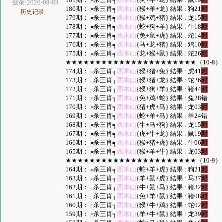
登录:2026-08-03
180期：╒杀三肖╕
西木山
{猴+羊+龙} 結果 : 狗21
对
历史记录
179期：╒杀三肖╕
西木山
{猴+鸡+猪} 結果 : 龙15
对
178期：╒杀三肖╕
西木山
{蛇+狗+羊} 結果 : 牛18
对
177期：╒杀三肖╕
西木山
{兔+鼠+虎} 結果 : 蛇14
对
176期：╒杀三肖╕
西木山
{马+龙+猪} 結果 : 鸡10
对
175期：╒杀三肖╕
西木山
{龙+猴+鼠} 結果 : 蛇26
对
★★★★★★★★★★★★★★★★★★★★★★（10-8）
174期：╒杀三肖╕
西木山
{猴+猪+兔} 結果 : 虎41
对
173期：╒杀三肖╕
西木山
{猴+猪+龙} 結果 : 蛇26
对
172期：╒杀三肖╕
西木山
{猴+狗+羊} 結果 : 猪44
对
171期：╒杀三肖╕
西木山
{兔+鸡+蛇} 結果 : 兔28错
170期：╒杀三肖╕
西木山
{猪+虎+马} 結果 : 龙03
对
169期：╒杀三肖╕
西木山
{蛇+羊+马} 結果 : 羊24错
168期：╒杀三肖╕
西木山
{牛+马+狗} 結果 : 龙15
对
167期：╒杀三肖╕
西木山
{虎+牛+龙} 結果 : 鼠19
对
166期：╒杀三肖╕
西木山
{猴+猪+虎} 結果 : 牛06
对
165期：╒杀三肖╕
西木山
{猴+羊+牛} 結果 : 龙03
对
★★★★★★★★★★★★★★★★★★★★★★（10-9）
164期：╒杀三肖╕
西木山
{蛇+羊+虎} 結果 : 狗21
对
163期：╒杀三肖╕
西木山
{羊+鼠+虎} 結果 : 马37
对
162期：╒杀三肖╕
西木山
{牛+鼠+马} 結果 : 猪32
对
161期：╒杀三肖╕
西木山
{兔+羊+鼠} 結果 : 猪08
对
160期：╒杀三肖╕
西木山
{猴+牛+鸡} 結果 : 蛇02
对
159期：╒杀三肖╕
西木山
{羊+牛+鼠} 結果 : 龙39
对