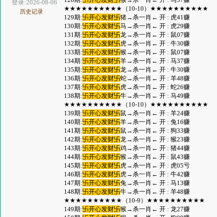
登录:2026-08-06
★★★★★★★★★★（10-10）★★★★★★★★★★
历史记录
129期:
卐开心发财卐
猪→杀一肖← 开 : 虎41赚
130期:
卐开心发财卐
马→杀一肖← 开 : 虎29赚
131期:
卐开心发财卐
龙→杀一肖← 开 : 鼠07赚
132期:
卐开心发财卐
虎→杀一肖← 开 : 牛30赚
133期:
卐开心发财卐
猴→杀一肖← 开 : 鼠07赚
134期:
卐开心发财卐
羊→杀一肖← 开 : 马37赚
135期:
卐开心发财卐
龙→杀一肖← 开 : 牛30赚
136期:
卐开心发财卐
蛇→杀一肖← 开 : 羊48赚
137期:
卐开心发财卐
虎→杀一肖← 开 : 蛇26赚
138期:
卐开心发财卐
牛→杀一肖← 开 : 马49赚
★★★★★★★★★★（10-10）★★★★★★★★★★
139期:
卐开心发财卐
鼠→杀一肖← 开 : 羊24赚
140期:
卐开心发财卐
羊→杀一肖← 开 : 兔16赚
141期:
卐开心发财卐
鼠→杀一肖← 开 : 狗33赚
142期:
卐开心发财卐
龙→杀一肖← 开 : 猴23赚
143期:
卐开心发财卐
鸡→杀一肖← 开 : 猪44赚
144期:
卐开心发财卐
猴→杀一肖← 开 : 鼠43赚
145期:
卐开心发财卐
虎→杀一肖← 开 : 虎05亏
146期:
卐开心发财卐
虎→杀一肖← 开 : 牛42赚
147期:
卐开心发财卐
兔→杀一肖← 开 : 马13赚
148期:
卐开心发财卐
牛→杀一肖← 开 : 羊48赚
★★★★★★★★★★（10-9）★★★★★★★★★★
149期:
卐开心发财卐
猴→杀一肖← 开 : 龙27赚