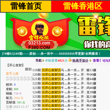
雷锋首页
雷锋香港区
[70错02]189期:------原创-----杀一肖中------$$$$$$$$$早更新!全网最准！
导航
本帖查看
4921
次
给高手加分
查看〖论坛
【开心发财】
级别:
119期:
卐开心发财卐
马→杀一肖← 开 : 猴11赚
新手上路
120期:
卐开心发财卐
猴→杀一肖← 开 : 牛06赚
121期:
卐开心发财卐
龙→杀一肖← 开 : 猪44赚
122期:
卐开心发财卐
鸡→杀一肖← 开 : 马01赚
精华:
0
123期:
卐开心发财卐
牛→杀一肖← 开 : 鸡46赚
发帖:
800
124期:
卐开心发财卐
牛→杀一肖← 开 : 龙39赚
铜板:
719 个
125期:
卐开心发财卐
猪→杀一肖← 开 : 鼠31赚
银元:
3416 元
126期:
卐开心发财卐
鸡→杀一肖← 开 : 马49赚
贡献值:
563 点
127期:
卐开心发财卐
鸡→杀一肖← 开 : 狗45赚
注册:2023-11-17
128期:
卐开心发财卐
猴→杀一肖← 开 : 马37赚