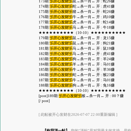
173期:
卐开心发财卐
鼠→杀一肖← 开 : 蛇26赚
174期:
卐开心发财卐
蛇→杀一肖← 开 : 虎41赚
175期:
卐开心发财卐
猪→杀一肖← 开 : 蛇26赚
176期:
卐开心发财卐
牛→杀一肖← 开 : 鸡10赚
177期:
卐开心发财卐
虎→杀一肖← 开 : 蛇14赚
178期:
卐开心发财卐
马→杀一肖← 开 : 牛18赚
★★★★★★★★★★（10-10）★★★★★★★★★★
179期:
卐开心发财卐
鼠→杀一肖← 开 : 龙15赚
180期:
卐开心发财卐
鼠→杀一肖← 开 : 狗21赚
181期:
卐开心发财卐
马→杀一肖← 开 : 鼠19赚
182期:
卐开心发财卐
马→杀一肖← 开 : 虎41赚
183期:
卐开心发财卐
狗→杀一肖← 开 : 羊24赚
184期:
卐开心发财卐
羊→杀一肖← 开 : 马01赚
185期:
卐开心发财卐
牛→杀一肖← 开 : 羊36赚
186期:
卐开心发财卐
蛇→杀一肖← 开 : 猴23赚
187期:
卐开心发财卐
牛→杀一肖← 开 : 马01赚
188期:
卐开心发财卐
狗→杀一肖← 开 : 兔16赚
★★★★★★★★★★（10-10）★★★★★★★★★★
[post]189期:
卐开心发财卐
猴→杀一肖← 开 : 00？赚
[/ post]
[ 此帖被开心发财在2026-07-07 22:00重新编辑 ]
【给我顶一帖】
您的“顶贴”是对我最大的支持、是给了我