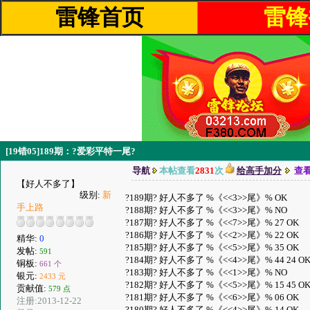
雷锋首页
雷锋
[19错05]189期：?爱彩平特一尾?
导航
本帖查看
2831
次
给高手加分
查
【好人不多了】
级别:
新
?189期? 好人不多了 %《<<3>>尾》% OK
手上路
?188期? 好人不多了 %《<<3>>尾》% NO
?187期? 好人不多了 %《<<7>>尾》% 27 OK
?186期? 好人不多了 %《<<2>>尾》% 22 OK
精华:
0
?185期? 好人不多了 %《<<5>>尾》% 35 OK
发帖:
591
?184期? 好人不多了 %《<<4>>尾》% 44 24 O
铜板:
661 个
?183期? 好人不多了 %《<<1>>尾》% NO
银元:
2433 元
?182期? 好人不多了 %《<<5>>尾》% 15 45 O
贡献值:
579 点
?181期? 好人不多了 %《<<6>>尾》% 06 OK
注册:2013-12-22
?180期? 好人不多了 %《<<4>>尾》% 14 OK