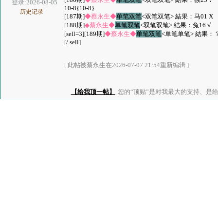
登录:2026-08-05
10-8{10-8}
历史记录
[187期]
◆蔡永生◆
单笔双笔
<双笔双笔> 結果：马01 X
[188期]
◆蔡永生◆
单笔双笔
<双笔双笔> 結果：兔16 √
[sell=3][189期]
◆蔡永生◆
单笔双笔
<单笔单笔> 結果：？
[/ sell]
[ 此帖被蔡永生在2026-07-07 21:54重新编辑 ]
【给我顶一帖】
您的“顶贴”是对我最大的支持、是给了我