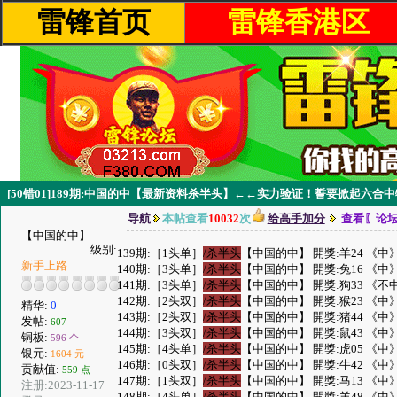
雷锋首页
雷锋香港区
[50错01]189期:中国的中【最新资料杀半头】←←实力验证！誓要掀起六合中
导航
本帖查看
10032
次
给高手加分
查看〖论
【中国的中】
级别:
139期:［1头单］
/杀半头
【中国的中】 開獎:羊24 《中
新手上路
140期:［3头单］
/杀半头
【中国的中】 開獎:兔16 《中
141期:［3头单］
/杀半头
【中国的中】 開獎:狗33 《不
142期:［2头双］
/杀半头
【中国的中】 開獎:猴23 《中
精华:
0
143期:［2头双］
/杀半头
【中国的中】 開獎:猪44 《中
发帖:
607
144期:［3头双］
/杀半头
【中国的中】 開獎:鼠43 《中
铜板:
596 个
145期:［4头单］
/杀半头
【中国的中】 開獎:虎05 《中
银元:
1604 元
146期:［0头双］
/杀半头
【中国的中】 開獎:牛42 《中
贡献值:
559 点
147期:［1头双］
/杀半头
【中国的中】 開獎:马13 《中
注册:2023-11-17
148期:［4头单］
/杀半头
【中国的中】 開獎:羊48 《中