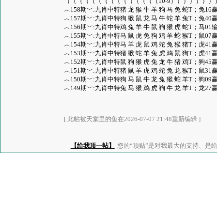
（（（（（（（（（（（（（（（10-9））））））
︿158期﹀:九肖中特猪 龙 猴 牛 羊 狗 马 兔 蛇T；兔16
︿157期﹀:九肖中特狗 猴 鼠 龙 马 牛 蛇 羊 兔T；兔40
︿156期﹀:九肖中特鸡 兔 羊 牛 鼠 狗 猴 虎 蛇T；马01
︿155期﹀:九肖中特马 鼠 虎 兔 狗 鸡 羊 蛇 猴T；鼠07
︿154期﹀:九肖中特马 羊 虎 鼠 鸡 蛇 兔 猴 猪T；虎41
︿153期﹀:九肖中特猪 猴 蛇 羊 兔 虎 鸡 鼠 狗T；虎41
︿152期﹀:九肖中特鼠 狗 猴 虎 兔 龙 牛 猪 鸡T；狗45
︿151期﹀:九肖中特猪 鼠 羊 虎 鸡 蛇 兔 龙 猴T；鼠31
︿150期﹀:九肖中特狗 马 鼠 牛 龙 兔 猴 蛇 羊T；狗09
︿149期﹀:九肖中特兔 马 猴 鸡 虎 狗 牛 龙 羊T；龙27
[ 此帖被天堂里的鱼在2026-07-07 21:48重新编辑 ]
【给我顶一帖】
您的“顶贴”是对我最大的支持、是给了我