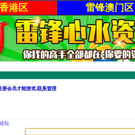
香港区
雷锋澳门区
注册会员才能游览,
联系管理
论坛