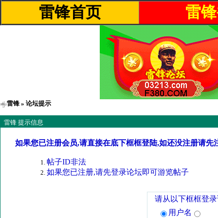
雷锋首页
雷锋
雷锋
» 论坛提示
雷锋 提示信息
如果您已注册会员,请直接在底下框框登陆,如还没注册请先
帖子ID非法
如果您已注册,请先登录论坛即可游览帖子
请从以下框框登录
用户名