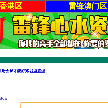
香港区
雷锋澳门区
注册会员才能游览,
联系管理
论坛