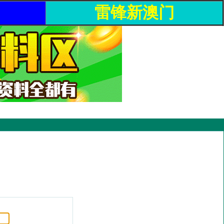
雷锋新澳门