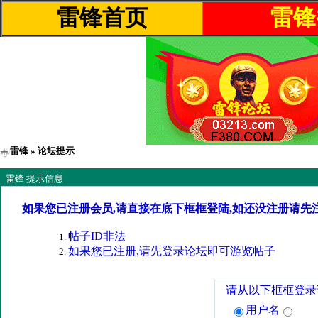
雷锋首页
雷锋
雷锋
» 论坛提示
雷锋 提示信息
如果您已注册会员,请直接在底下框框登陆,如还没注册请先
帖子ID非法
如果您已注册,请先登录论坛即可游览帖子
请从以下框框登录
用户名