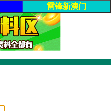
雷锋新澳门