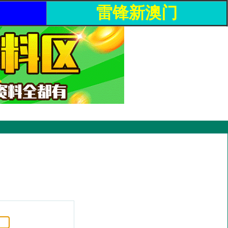
雷锋新澳门