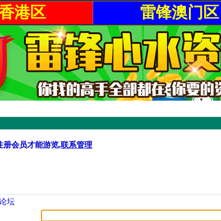
香港区
雷锋澳门区
注册会员才能游览,
联系管理
论坛