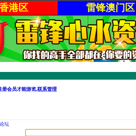
香港区
雷锋澳门区
注册会员才能游览,
联系管理
论坛