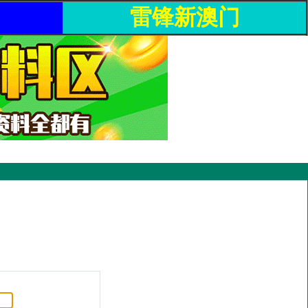
雷锋新澳门